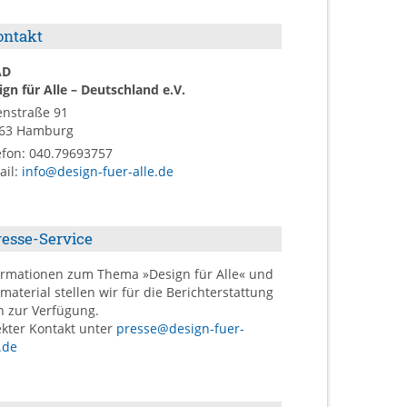
ontakt
AD
ign für Alle – Deutschland e.V.
enstraße 91
63
Hamburg
efon:
040.79693757
ail
:
info@design-fuer-alle.de
resse-Service
ormationen zum Thema »Design für Alle« und
dmaterial stellen wir für die Berichterstattung
n zur Verfügung.
ekter Kontakt unter
presse@design-fuer-
.de