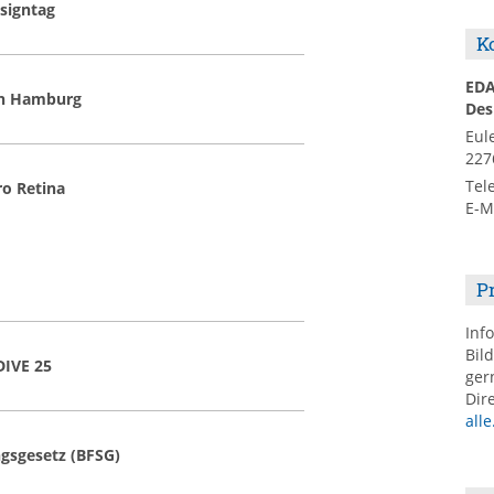
signtag
K
ED
in Hamburg
Des
Eul
227
Tel
ro Retina
E-M
P
Inf
Bil
DIVE 25
ger
Dir
alle
ngsgesetz (BFSG)