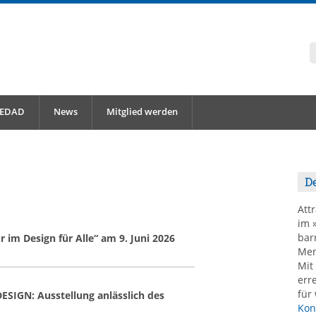
 EDAD
News
Mitglied werden
De
Att
im 
barr
 im Design für Alle“ am 9. Juni 2026
Men
Mit
err
für
GN: Ausstellung anlässlich des
Kon