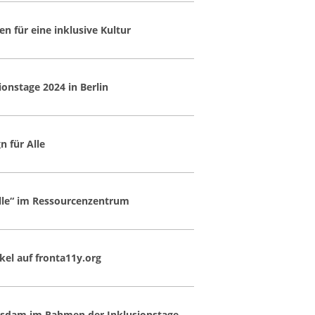
 für eine inklusive Kultur
onstage 2024 in Berlin
n für Alle
Alle“ im Ressourcenzentrum
el auf fronta11y.org
tsdam im Rahmen der Inklusionstage