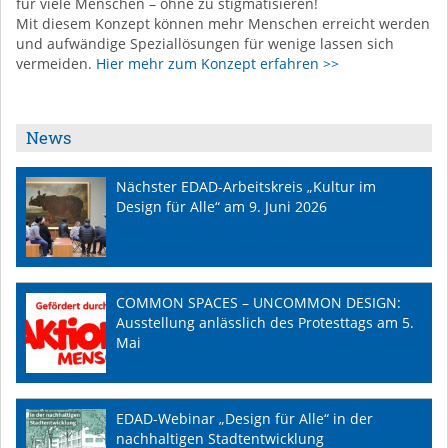
für viele Menschen – ohne zu stigmatisieren!
Mit diesem Konzept können mehr Menschen erreicht werden
und aufwändige Speziallösungen für wenige lassen sich
vermeiden.
Hier mehr zum Konzept erfahren >>
News
Nächster EDAD-Arbeitskreis „Kultur im
Design für Alle“ am 9. Juni 2026
COMMON SPACES – UNCOMMON DESIGN:
Ausstellung anlässlich des Protesttags am 5.
Mai
EDAD-Webinar „Design für Alle“ in der
nachhaltigen Stadtentwicklung