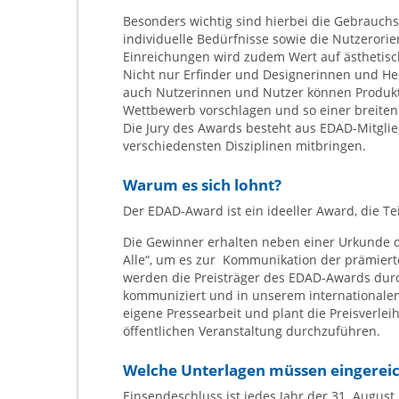
Besonders wichtig sind hierbei die Gebrauchs
individuelle Bedürfnisse sowie die Nutzerorie
Einreichungen wird zudem Wert auf ästhetisch
Nicht nur Erfinder und Designerinnen und Her
auch Nutzerinnen und Nutzer können Produkte
Wettbewerb vorschlagen und so einer breiten Ö
Die Jury des Awards besteht aus EDAD-Mitglied
verschiedensten Disziplinen mitbringen.
Warum es sich lohnt?
Der EDAD-Award ist ein ideeller Award, die Te
Die Gewinner erhalten neben einer Urkunde d
Alle“, um es zur Kommunikation der prämier
werden die Preisträger des EDAD-Awards dur
kommuniziert und in unserem internationalen 
eigene Pressearbeit und plant die Preisverl
öffentlichen Veranstaltung durchzuführen.
Welche Unterlagen müssen eingerei
Einsendeschluss ist jedes Jahr der 31. August