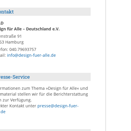
ontakt
AD
ign für Alle – Deutschland e.V.
enstraße 91
63
Hamburg
efon:
040.79693757
ail
:
info@design-fuer-alle.de
resse-Service
ormationen zum Thema »Design für Alle« und
dmaterial stellen wir für die Berichterstattung
n zur Verfügung.
ekter Kontakt unter
presse@design-fuer-
.de