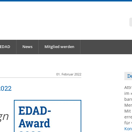
 EDAD
News
Mitglied werden
01. Februar 2022
De
2022
Att
im 
barr
Men
Mit
gn
err
für
Kon