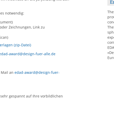
E
The
des notwendig:
pro
okument)
con
 oder Zeichnungen, Link zu
The
sph
Scan)
exp
con
lagen (zip-Datei)
EDA
»De
edad-award@design-fuer-alle.de
Eur
r Mail an
edad-award@design-fuer-
sehr gespannt auf Ihre vorbildlichen