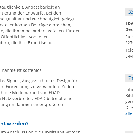
tauglichkeit, Anpassbarkeit an
K
ntierung der Entwürfe. Bei den
e Qualität und Nachhaltigkeit gelegt.
ED
steller können Beiträge einreichen,
Des
, die ihnen besonders gefallen, für den
ffentlichkeit vorstellen.
Eul
ern, die ihre Expertise aus
227
Tel
E-M
ilnahme ist kostenlos.
P
as Signet „Ausgezeichnetes Design für
ten Einreichung zu verwenden. Zudem
Inf
ch die Medienarbeit von EDAD
Bil
Netz verbreitet. EDAD betreibt eine
ger
eihung im Rahmen einer größeren
Dir
alle
cht werden?
. Im Anschluss an die Jurysitzung werden