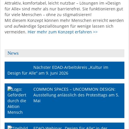
Attraktiv, komfortabel, leicht nutzbar – Lösungen im »Design
für Alle« sind mehr als nur barrierefrei. Sie funktionieren gut
für viele Menschen – ohne zu stigmatisieren!
Mit diesem Konzept können mehr Menschen erreicht werden
und aufwändige Speziallösungen für wenige lassen sich
vermeiden.
Hier mehr zum Konzept erfahren >>
News
Nächster EDAD-Arbeitskreis „Kultur im
Design für Alle“ am 9. Juni 2026
COMMON SPACES – UNCOMMON DESIGN:
Ausstellung anlässlich des Protesttags am 5.
Mai
EDAD-Webinar „Design für Alle“ in der