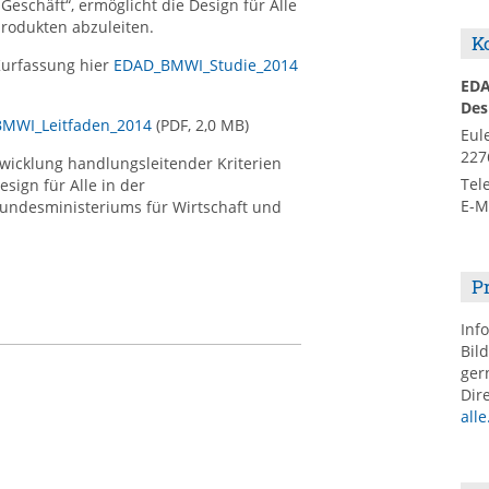
Geschäft“, ermöglicht die Design für Alle
produkten abzuleiten.
K
Kurfassung hier
EDAD_BMWI_Studie_2014
ED
Des
MWI_Leitfaden_2014
(PDF, 2,0 MB)
Eul
227
wicklung handlungsleitender Kriterien
Tel
sign für Alle in der
E-M
undesministeriums für Wirtschaft und
P
Inf
Bil
ger
Dir
alle