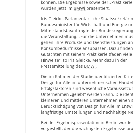
können. Die Ergebnisse sowie der „Praktikerle
wurden jetzt im
BMWi
präsentiert.
Iris Gleicke, Parlamentarische Staatssekretäri
Bundesminister für Wirtschaft und Energie u
Mittelstandsbeauftragte der Bundesregierung,
die Veranstaltung. „Für die Unternehmen mu
gehen, ihre Produkte und Dienstleistungen a
Konsumbedürfnisse anzupassen. Dazu finden
Gutachten mit seinem Praktikerleitfaden viele
Hinweise“, so Iris Gleicke. Mehr dazu in der
Pressemitteilung des
BMWi
.
Die im Rahmen der Studie identifizierten Krite
Design für Alle im unternehmerischen Handeln
Erfolgsfaktoren sind wesentliche Voraussetz
Unternehmen „gelebt“ werden kann. Die ident
kleineren und mittleren Unternehmen einen sc
Berücksichtigung von Design für Alle im Entwi
langfristige Umstellungen und nachhaltige N
Bei der Ergebnispräsentation in Berlin wurde
vorgestellt, der die wichtigsten Ergebnisse pra