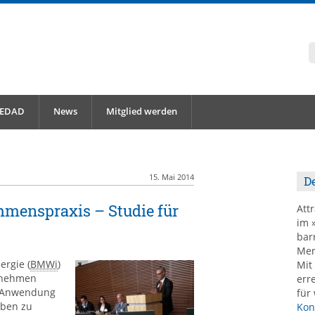
 EDAD
News
Mitglied werden
15. Mai 2014
De
ehmenspraxis – Studie für
Att
im 
barr
Men
ergie (
BMWi
)
Mit
ernehmen
err
r Anwendung
für
eben zu
Kon