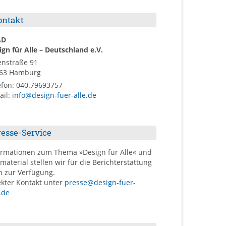
ontakt
AD
ign für Alle – Deutschland e.V.
enstraße 91
63
Hamburg
efon:
040.79693757
ail
:
info@design-fuer-alle.de
resse-Service
ormationen zum Thema »Design für Alle« und
dmaterial stellen wir für die Berichterstattung
n zur Verfügung.
ekter Kontakt unter
presse@design-fuer-
.de