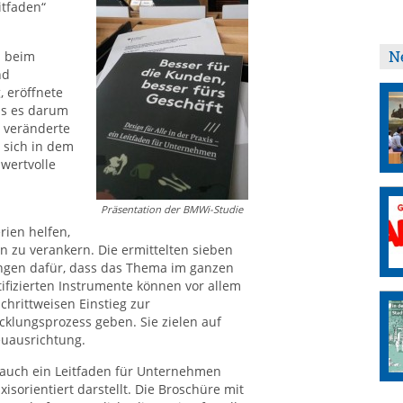
itfaden“
N
n beim
nd
 eröffnete
ss es darum
n veränderte
 sich in dem
 wertvolle
Präsentation der BMWi-Studie
rien helfen,
 zu verankern. Die ermittelten sieben
ungen dafür, dass das Thema im ganzen
ifizierten Instrumente können vor allem
hrittweisen Einstieg zur
cklungsprozess geben. Sie zielen auf
euausrichtung.
 auch ein Leitfaden für Unternehmen
xisorientiert darstellt. Die Broschüre mit