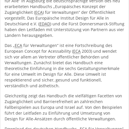
für Alle“ in Augsburg die deutschsprachige Version des neu
erarbeiteten Handbuchs „Europäisches Konzept der
Zugänglichkeit (
ECA
) für Verwaltungen“ der Öffentlichkeit
vorgestellt. Das Europäische Institut Design für Alle in
Deutschland e.V. (
EDAD
) und die Fürst Donnersmarck-Stiftung
haben den Leitfaden mit Unterstützung von Partnern aus vier
Ländern herausgegeben.
Das „
ECA
für Verwaltungen“ ist eine Fortschreibung des
European
Concept
for
Acessability
(
ECA
2003) und wendet
sich vor allem an Vertreter öffentlicher Behörden und
Verwaltungen. Zunächst bietet das Handbuch eine
theoretische Einführung in die sechs Gestaltungsmerkmale
für eine Umwelt im Design für Alle. Diese Umwelt ist
respektierend und sicher, gesund und funktionell,
verständlich und ästhetisch.
Gleichzeitig zeigt das Handbuch die vielfältigen Facetten von
Zugänglichkeit und Barrierefreiheit an zahlreichen
Fallbeispielen aus Europa und Israel auf. Von den Beispielen
führt der Leitfaden zu Einführung und Umsetzung von
Design für Alle-Ansätzen durch öffentliche Verwaltungen.
Download des deutschen Handbuchs „
ECA
für Verwaltungen“