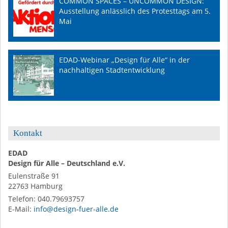
COMMON SPACES – UNCOMMON DESIGN:
Ausstellung anlässlich des Protesttags am 5.
Mai
EDAD-Webinar „Design für Alle“ in der
nachhaltigen Stadtentwicklung
Kontakt
EDAD
Design für Alle – Deutschland e.V.
Eulenstraße 91
22763
Hamburg
Telefon:
040.79693757
E-Mail
:
info@design-fuer-alle.de