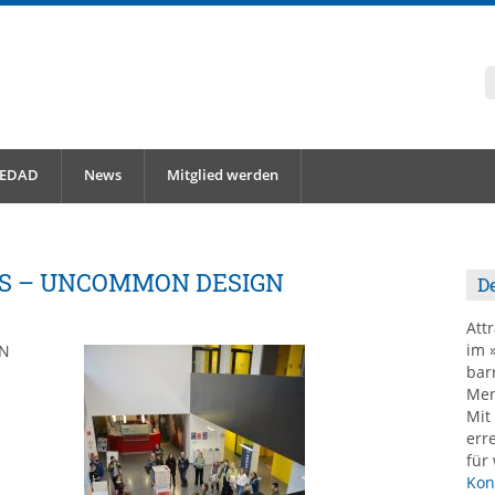
 EDAD
News
Mitglied werden
ES – UNCOMMON DESIGN
De
Att
im 
ON
barr
Men
Mit
err
für
Kon