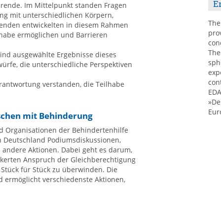
E
erende. Im Mittelpunkt standen Fragen
ang mit unterschiedlichen Körpern,
The
erenden entwickelten in diesem Rahmen
pro
ilhabe ermöglichen und Barrieren
con
The
 sind ausgewählte Ergebnisse dieses
sph
ürfe, die unterschiedliche Perspektiven
exp
con
erantwortung verstanden, die Teilhabe
EDA
»De
Eur
schen mit Behinderung
d Organisationen der Behindertenhilfe
in Deutschland Podiumsdiskussionen,
 andere Aktionen. Dabei geht es darum,
nkerten Anspruch der Gleichberechtigung
 Stück für Stück zu überwinden. Die
 ermöglicht verschiedenste Aktionen,