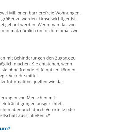
 zwei Millionen barrierefreie Wohnungen.
r größer zu werden. Umso wichtiger ist
rei gebaut werden. Wenn man das von
r minimal, nämlich um nicht einmal zwei
chen mit Behinderungen den Zugang zu
öglich machen. Sie entstehen, wenn
le sie ohne fremde Hilfe nutzen können.
ege, Verkehrsmittel,
er Informationsquellen wie das
rderungen von Menschen mit
eeinträchtigungen ausgerichtet,
tehen aber auch durch Vorurteile oder
llschaft ausschließen.«*
aum?