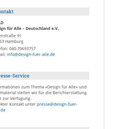
ontakt
AD
ign für Alle – Deutschland e.V.
enstraße 91
63
Hamburg
efon:
040.79693757
ail
:
info@design-fuer-alle.de
resse-Service
ormationen zum Thema »Design für Alle« und
dmaterial stellen wir für die Berichterstattung
n zur Verfügung.
ekter Kontakt unter
presse@design-fuer-
.de