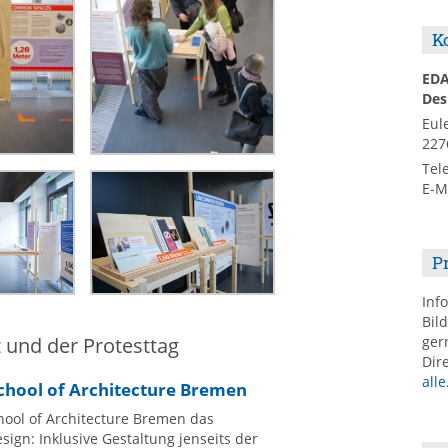
K
ED
Des
Eul
227
Tel
E-M
P
Inf
Bil
t und der Protesttag
ger
Dir
alle
School of Architecture Bremen
ool of Architecture Bremen das
: Inklusive Gestaltung jenseits der